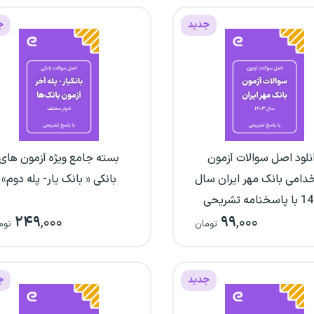
جدید
ج
نلود اصل سوالات آزمون
بسته جامع ویژه آزمون های
دامی بانک مهر ایران سال
بانکی « بانک یار- پله دوم»
خنامه تشریحی
۲۴۹
,۰۰۰
۹۹
,۰۰۰
تومان
توم
جدید
ج