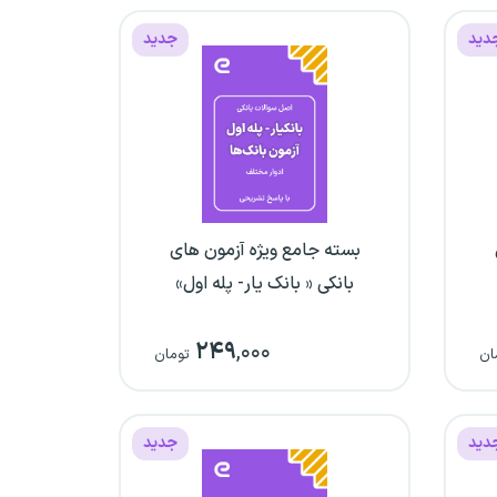
دید
جدید
بسته جامع ویژه آزمون های
بانکی « بانک یار- پله اول»
۲۴۹
,۰۰۰
ان
تومان
دید
جدید