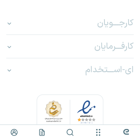
کارجـــویان
کارفـــرمایان
ای-اســـتخدام