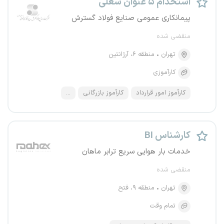
استخدام ۵ عنوان شغلی
پیمانکاری عمومی صنایع فولاد گسترش
منقضی شده
تهران
منطقه ۶، آرژانتین
کارآموزی
کارآموز امور قرارداد
کارآموز بازرگانی
...
کارشناس BI
خدمات بار هوایی سریع ترابر ماهان
منقضی شده
تهران
منطقه ۹، فتح
تمام وقت