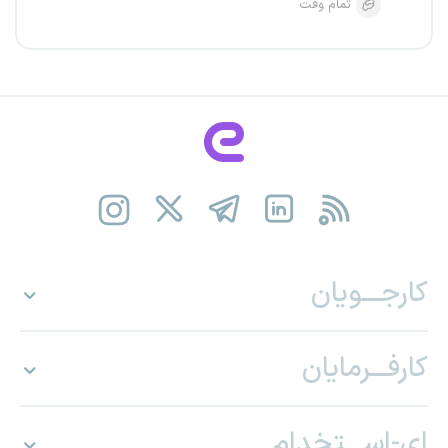
تمام وقت
کارجـــویان
کارفـــرمایان
ای-اســـتخدام