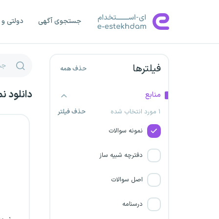
شرکت برق استان سیستان و
بلوچستان
جستجوی آگهی
دولتی و 
شرکت برق منطقه ای هرمزگان
فیلترها
شرکت قند تربت حیدریه
حذف همه
دانلود ن
کارگزاران گمرکی
منابع
۱ مورد انتخاب شده
حذف فیلتر
شرکت برق استان مرکزی
نمونه سوالات
شرکت کشاورزی سبزدشت فارس
دفترچه شبیه ساز
استخدام سرایداری و نیروی
اصل سوالات
خدماتی آموزش و پرورش
درسنامه
فراخوان تاسیس دفاتر پلیس +