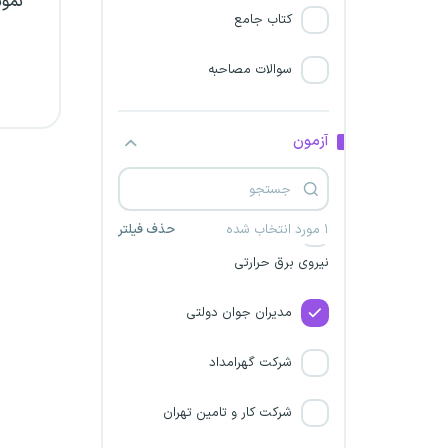
نمون
10
کتاب جامع
شرکت برق استان خراسان
سوالات مصاحبه
رضوی
نسیم نشاط آور صبح فردا
آزمون
کمیته امداد (شمساما)
۱ مورد انتخاب شده
حذف فیلتر
شرکت مادر تخصصی تولید
نیروی برق حرارتی
مدیران جوان دولتی
شرکت گهرامداد
شرکت کار و تامین تهران