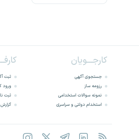
شرکت های پیمانکاری گاز
خراسان رضوی
شرکت نظم گستران مبین
شرکت فولاد آرند لنجان
کارجـــویان
کارفــ
مدیریت تولید برق منتظر قائم
دهیاری های کشور
جستجوی آگهی
ثبت آگ
رزومه ساز
ورود کا
موسسه خدمات حفاظتی و
نمونه سوالات استخدامی
ثبت نام
مراقبتی توسعه امنیت برهان
استخدام دولتی و سراسری
گزارش‌ه
سیمان آبیک
شرکت نیرو نصر آرمان