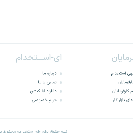
ـرمایان
ای-اســـتخدام
هی استخدام
درباره ما
رفرمایان
تماس با ما
 کارفرمایان
دانلود اپلیکیشن
ای بازار کار
حریم خصوصی
کلیه حقوق برای «ای استخدام» محفوظ بود