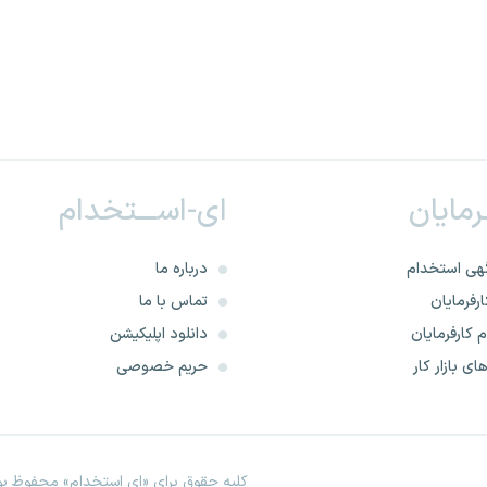
ـرمایان
ای-اســـتخدام
هی استخدام
درباره ما
رفرمایان
تماس با ما
 کارفرمایان
دانلود اپلیکیشن
ای بازار کار
حریم خصوصی
کلیه حقوق برای «ای استخدام» محفوظ بود