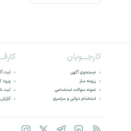
استانداری کرمانشاه
نیروگاه سیکل ترکیبی نیشابور
هلال احمر شاهرود
استانداری قم
کارجـــویان
کارفــ
دریافت پروانه تاسیس موسسه
داوری و میانجی گری
جستجوی آگهی
ثبت آگ
رزومه ساز
ورود کا
استانداری فارس
نمونه سوالات استخدامی
ثبت نام
استخدام دولتی و سراسری
گزارش‌ه
سازمان آموزش فنی و حرفه ای
کشور
استانداری خراسان رضوی