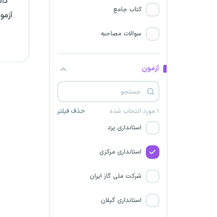
دان
استانداری ایلام
کتاب جامع
آزمو
شرکت عرش افروز سپاهان
سوالات مصاحبه
استانداری آذربایجان غربی
آزمون
شرکت مشانیک
خبرگزاری ایرنا
۱ مورد انتخاب شده
حذف فیلتر
استانداری یزد
استانداری مرکزی
شرکت ملی گاز ایران
استانداری گیلان