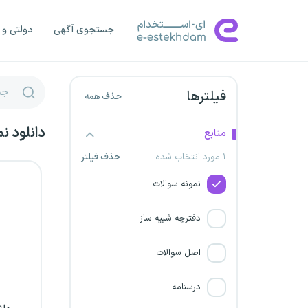
استانداری سمنان
جستجوی آگهی
دولتی و 
دانشگاه خلیج فارس بوشهر
سازمان آتش نشانی
فیلترها
حذف همه
استانداری خوزستان
دانلود ن
منابع
۱ مورد انتخاب شده
حذف فیلتر
پتروشیمی آریا ساسول
نمونه سوالات
استانداری خراسان شمالی
دفترچه شبیه ساز
شرکت پیمانکاری آرامین
اصل سوالات
سازمان اسناد و کتابخانه ملی
ایران
درسنامه