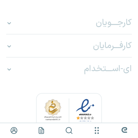
کارجـــویان
کارفـــرمایان
ای-اســـتخدام