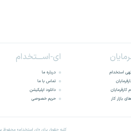
ـرمایان
ای-اســـتخدام
هی استخدام
درباره ما
رفرمایان
تماس با ما
 کارفرمایان
دانلود اپلیکیشن
ای بازار کار
حریم خصوصی
کلیه حقوق برای «ای استخدام» محفوظ بود