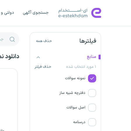
پالایشگاه نفت بندرعباس
جستجوی آگهی
دولتی و 
شرکت پتروشیمی پردیس
شرکت‌ پتروشیمی گچساران
فیلترها
حذف همه
سازمان نهاد کتابخانه ها
دانلود ن
منابع
شرکت پتروشیمی بوشهر
۱ مورد انتخاب شده
حذف فیلتر
نمونه سوالات
سازمان نظام پزشکی
دفترچه شبیه ساز
شرکت تولیدات پتروشیمی قائد
بصیر
اصل سوالات
بیمه مرکزی جمهوری اسلامی
درسنامه