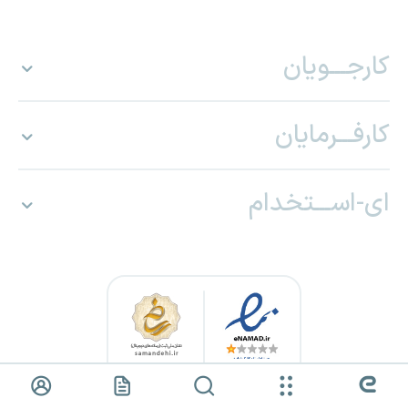
کارجـــویان
کارفـــرمایان
ای-اســـتخدام