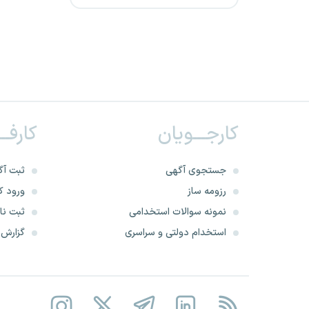
شهرداری خراسان رضوی
پتروشیمی ارغوان گستر ایلام
خلیج فارس
شهرداری اصفهان
کارجـــویان
کارفــ
دانشگاه علمی کاربردی
پتروشیمی صدف خلیج‌فارس
جستجوی آگهی
ثبت آگ
رزومه ساز
ورود کا
شهرداری چهارمحال و بختیاری
نمونه سوالات استخدامی
ثبت نام
استخدام دولتی و سراسری
گزارش‌ه
شرکت داوین گستر پاژ
شرکت راه اندازی و بهره برداری
صنایع نفت (اویکو)