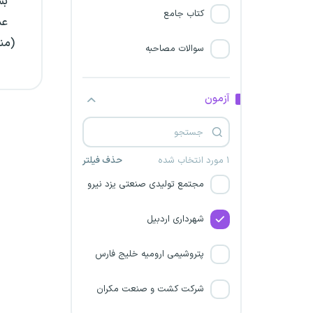
بس
دانشگاه سیدجمال‌الدین
کتاب جامع
عم
اسدآبادی
(من
سوالات مصاحبه
شرکت توزیع برق اهواز
شهرداری فارس
آزمون
گروه مشاوران مدیریت و
مطالعات راهبردی تدبیر
۱ مورد انتخاب شده
حذف فیلتر
مجتمع تولیدی صنعتی یزد نیرو
شهرداری اردبیل
پتروشیمی ارومیه خلیج فارس
شرکت کشت و صنعت مکران