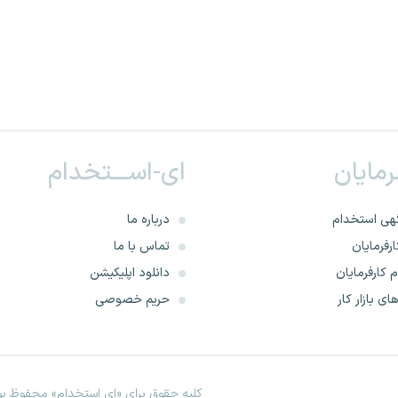
ـرمایان
ای-اســـتخدام
هی استخدام
درباره ما
رفرمایان
تماس با ما
 کارفرمایان
دانلود اپلیکیشن
ای بازار کار
حریم خصوصی
کلیه حقوق برای «ای استخدام» محفوظ بود