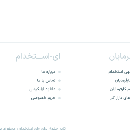
ـرمایان
ای-اســـتخدام
هی استخدام
درباره ما
رفرمایان
تماس با ما
 کارفرمایان
دانلود اپلیکیشن
ای بازار کار
حریم خصوصی
کلیه حقوق برای «ای استخدام» محفوظ بود