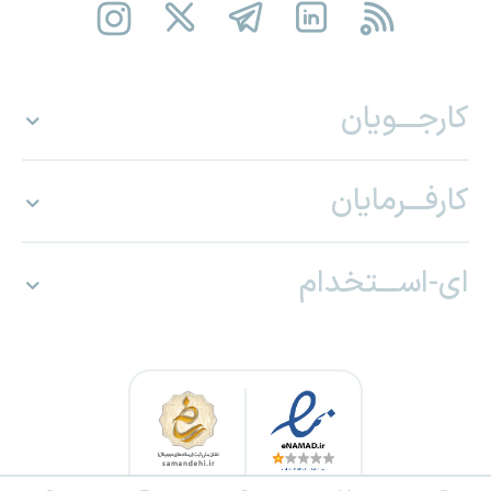
کارجـــویان
کارفـــرمایان
ای-اســـتخدام