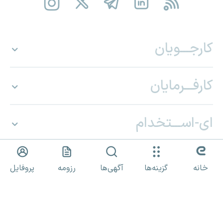
کارجـــویان
کارفـــرمایان
ای-اســـتخدام
خانه
گزینه‌ها
آگهی‌ها
رزومه
پروفایل