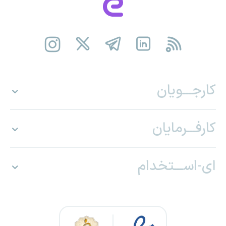
کارجـــویان
کارفـــرمایان
ای-اســـتخدام