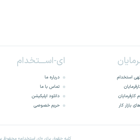
ـرمایان
ای-اســـتخدام
هی استخدام
درباره ما
رفرمایان
تماس با ما
 کارفرمایان
دانلود اپلیکیشن
ای بازار کار
حریم خصوصی
کلیه حقوق برای «ای استخدام» محفوظ بود