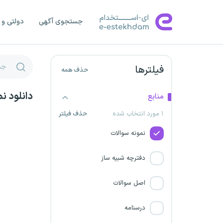
حمایت از مصرف کنندگان و
تولید کنندگان
جستجوی آگهی
دولتی و 
شرکت جهان فولاد سیرجان
فیلترها
حذف همه
کمیساریای عالی سازمان ملل
متحد
دانلود ن
منابع
شرکت فولاد خوزستان
۱ مورد انتخاب شده
حذف فیلتر
نمونه سوالات
سازمان بسیج مستضعفین
دفترچه شبیه ساز
شرکت خیام سپهر فولاد نیشابور
اصل سوالات
سازمان مجری ساختمانها و
تاسیسات دولتی و عمومی
درسنامه