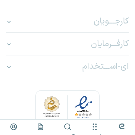
کارجـــویان
کارفـــرمایان
ای-اســـتخدام