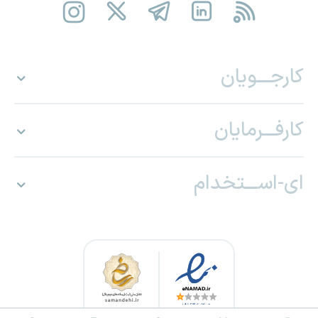
کارجـــویان
کارفـــرمایان
ای-اســـتخدام