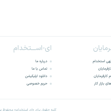
ـرمایان
ای-اســـتخدام
هی استخدام
درباره ما
رفرمایان
تماس با ما
 کارفرمایان
دانلود اپلیکیشن
ای بازار کار
حریم خصوصی
کلیه حقوق برای «ای استخدام» محفوظ بود