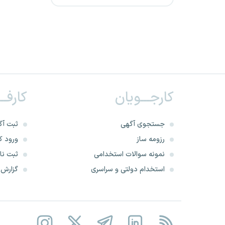
شرکت تعاونی بهره برداری
انتقال توان جنوب
شهرداری مرکزی
شرکت ستاره‌ درخشان خوشنام
کارجـــویان
کارفــ
فارس
جستجوی آگهی
ثبت آگ
شرکت خدمات فنی برق و
رزومه ساز
ورود کا
صنعت رایان
نمونه سوالات استخدامی
ثبت نام
شهرداری گیلان
استخدام دولتی و سراسری
گزارش‌ه
شرکت فراگیر سلامت همراه
ایرانیان