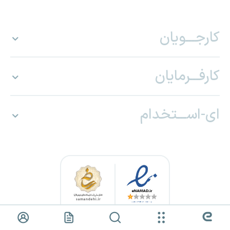
کارجـــویان
کارفـــرمایان
ای-اســـتخدام