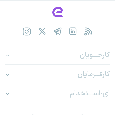
کارجـــویان
کارفـــرمایان
ای-اســـتخدام