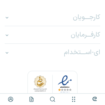
کارجـــویان
کارفـــرمایان
ای-اســـتخدام