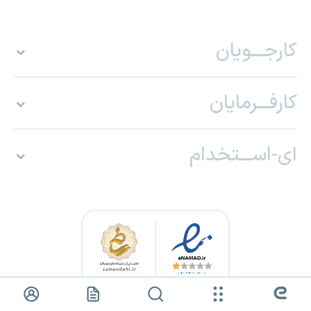
کارجـــویان
کارفـــرمایان
ای-اســـتخدام