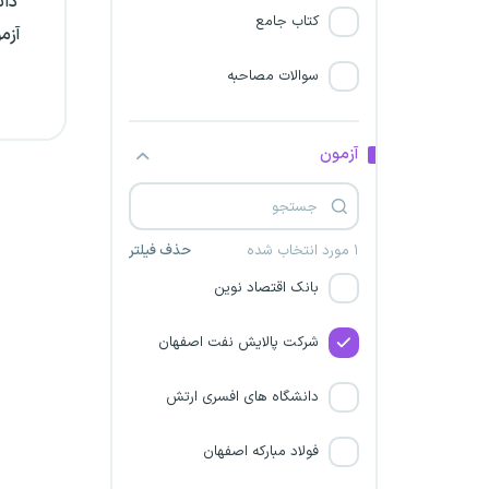
دان
کتاب جامع
آزم
جامعه مشاوران رسمی مالیاتی
ایران
سوالات مصاحبه
بانک خاورمیانه
آزمون
موسسه اعتباری ملل (عسکریه)
بانک کارآفرین
۱ مورد انتخاب شده
حذف فیلتر
بانک اقتصاد نوین
شرکت پالایش نفت اصفهان
دانشگاه های افسری ارتش
فولاد مبارکه اصفهان