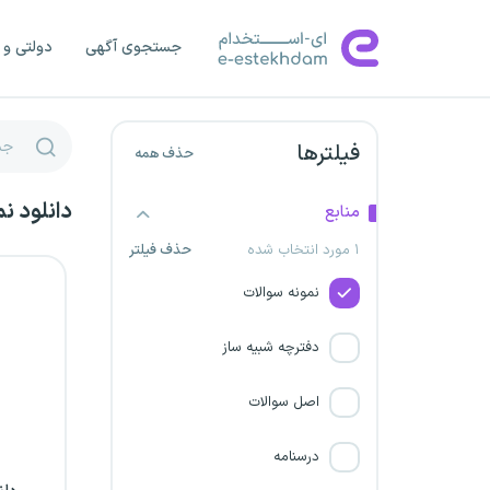
شرکت مهندسی تاسیسات و
جستجوی آگهی
دولتی و 
انرژی تامین کرمان
بیمارستان شهید سلیمانی ابهر
فیلترها
حذف همه
نظام مهندسی 1405
دانلود ن
منابع
شرکت تعمیرات و پشتیبانی
۱ مورد انتخاب شده
حذف فیلتر
نیروگاه های اتمی
نمونه سوالات
شرکت صنایع سیمان دشتستان
دفترچه شبیه ساز
شرکت پالایش نفت آفتاب
اصل سوالات
شرکت ماشین سازی اراک
درسنامه
وزارت فرهنگ و ارشاد اسلامی