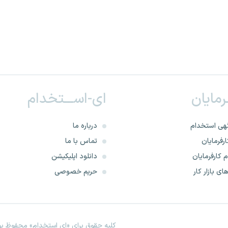
ـرمایان
ای-اســـتخدام
هی استخدام
درباره ما
رفرمایان
تماس با ما
 کارفرمایان
دانلود اپلیکیشن
ای بازار کار
حریم خصوصی
کلیه حقوق برای «ای استخدام» محفوظ بود