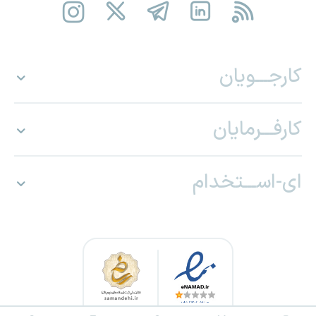
کارجـــویان
کارفـــرمایان
ای-اســـتخدام