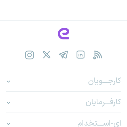
کارجـــویان
کارفـــرمایان
ای-اســـتخدام