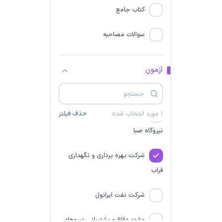
نیروی دریایی ارتش
کتاب جامع
شرکت آرن دژ پی
سوالات مصاحبه
وکالت قوه قضاییه
آزمون
شرکت مهندسی معدنی نوآوران
مس
۱ مورد انتخاب شده
حذف فیلتر
شرکت بهره برداری و تعمیرات
نیروگاه صبا
شرکت بهره برداری و نگهداری
فراب
شرکت نفت ایرانول
وزارت دفاع و پشتیبانی نیروهای