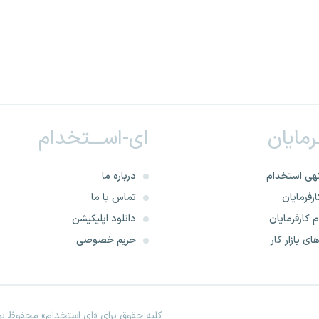
ـرمایان
ای-اســـتخدام
هی استخدام
درباره ما
رفرمایان
تماس با ما
 کارفرمایان
دانلود اپلیکیشن
ای بازار کار
حریم خصوصی
کلیه حقوق برای «ای استخدام» محفوظ بود