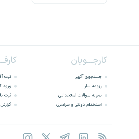
مسلح
شرکت های مهندسی اندیشمند
شمالغرب
دانشگاه انتظامی امین
کارجـــویان
کارفــ
شرکت مهندسی آرین آبخیز
میلاس
جستجوی آگهی
ثبت آگ
رزومه ساز
ورود کا
وزارت نیرو
نمونه سوالات استخدامی
ثبت نام
شرکت مهندسی انرژی گستران
استخدام دولتی و سراسری
گزارش‌ه
نیمروز
شرکت زیباکاران ایلام