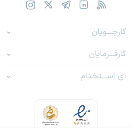
کارجـــویان
کارفـــرمایان
ای-اســـتخدام