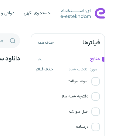
شرکت فولاد غدیر نی ریز
جستجوی آگهی
دولتی و 
مرکز اورژانس تهران
شرکت فولاد زرند ایرانیان
فیلترها
حذف همه
شرکت فولاد آلیاژی ایران
دانلود س
منابع
شرکت صنایع فولاد و ذوب آهن
۱ مورد انتخاب شده
حذف فیلتر
نطنز
نمونه سوالات
شرکت احیا استیل فولاد بافت
دفترچه شبیه ساز
شرکت صبا فولاد خلیج فارس
اصل سوالات
مشاغل ریلی
درسنامه