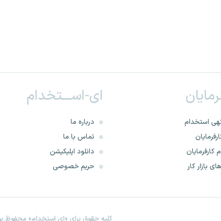
ـرمایان
ای-اســـتخدام
هی استخدام
درباره ما
رفرمایان
تماس با ما
 کارفرمایان
دانلود اپلیکیشن
ای بازار کار
حریم خصوصی
کلیه حقوق برای «ای استخدام» محفوظ بود