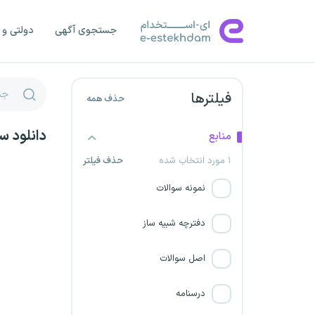
شرکت برق منطقه ای هرمزگان
جستجوی آگهی
دولتی و 
شرکت قند تربت حیدریه
فیلترها
حذف همه
کارگزاران گمرکی
دانلود س
شرکت برق استان مرکزی
منابع
۱ مورد انتخاب شده
حذف فیلتر
شرکت کشاورزی سبزدشت فارس
نمونه سوالات
استخدام سرایداری و نیروی
دفترچه شبیه ساز
خدماتی آموزش و پرورش
اصل سوالات
فراخوان تاسیس دفاتر پلیس +
10
درسنامه