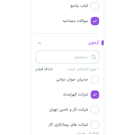
شرکت برق استان خراسان
کتاب جامع
رضوی
سوالات مصاحبه
نسیم نشاط آور صبح فردا
کمیته امداد (شمساما)
آزمون
شرکت مادر تخصصی تولید
نیروی برق حرارتی
۱ مورد انتخاب شده
حذف فیلتر
مدیران جوان دولتی
شرکت گهرامداد
شرکت کار و تامین تهران
شرکت های پیمانکاری گاز
خراسان رضوی