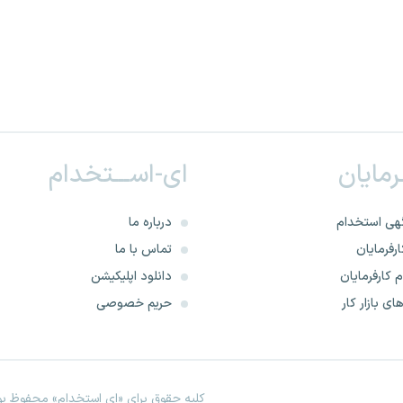
ـرمایان
ای-اســـتخدام
هی استخدام
درباره ما
رفرمایان
تماس با ما
 کارفرمایان
دانلود اپلیکیشن
ای بازار کار
حریم خصوصی
کلیه حقوق برای «ای استخدام» محفوظ بود