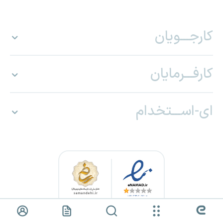
کارجـــویان
کارفـــرمایان
ای-اســـتخدام