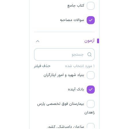
کتاب جامع
دیوان محاسبات کشور
سوالات مصاحبه
سازمان حسابرسی
شرکت صنایع پتروشیمی خلیج
آزمون
فارس
وزارت علوم، تحقیقات و فناوری
۱ مورد انتخاب شده
حذف فیلتر
بنیاد شهید و امور ایثارگران
بانک آینده
بیمارستان فوق تخصصی پارس
زاهدان
سازمان دامپزشکی کشور