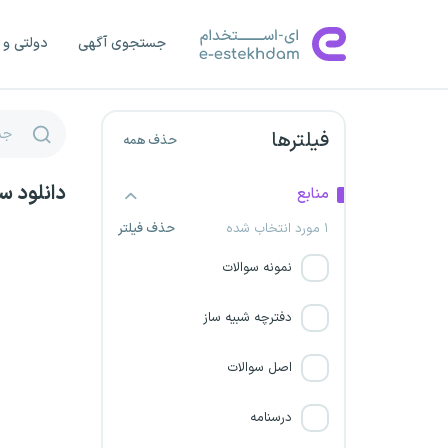
جستجوی آگهی
دولتی و 
آستان قدس رضوی
سازمان غذا و دارو
فیلترها
حذف همه
تعزیرات حکومتی
دانلود س
منابع
استخدام بانک قرض الحسنه
۱ مورد انتخاب شده
مهر ایران
حذف فیلتر
نمونه سوالات
مرکز توسعه تجارت الکترونیکی
دفترچه شبیه ساز
سازمان شیلات ایران
اصل سوالات
بانک سامان
درسنامه
پزشکی قانونی کشور