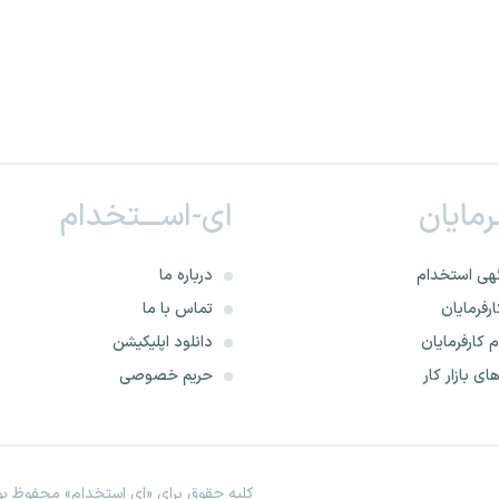
ـرمایان
ای-اســـتخدام
هی استخدام
درباره ما
رفرمایان
تماس با ما
 کارفرمایان
دانلود اپلیکیشن
ای بازار کار
حریم خصوصی
کلیه حقوق برای «ای استخدام» محفوظ بود