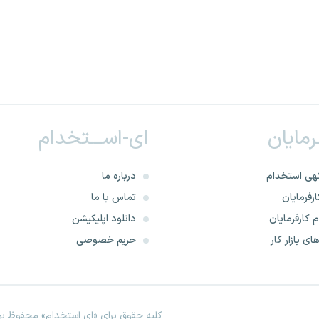
ـرمایان
ای-اســـتخدام
هی استخدام
درباره ما
رفرمایان
تماس با ما
 کارفرمایان
دانلود اپلیکیشن
ای بازار کار
حریم خصوصی
کلیه حقوق برای «ای استخدام» محفوظ بود