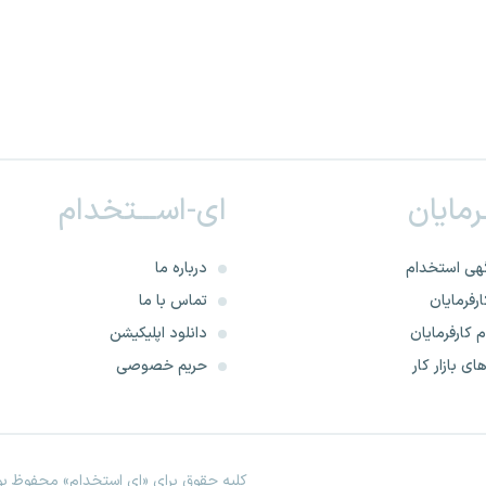
ـرمایان
ای-اســـتخدام
هی استخدام
درباره ما
رفرمایان
تماس با ما
 کارفرمایان
دانلود اپلیکیشن
ای بازار کار
حریم خصوصی
کلیه حقوق برای «ای استخدام» محفوظ بود