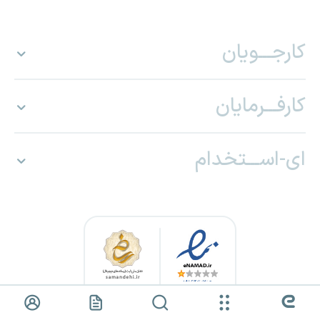
کارجـــویان
کارفـــرمایان
ای-اســـتخدام