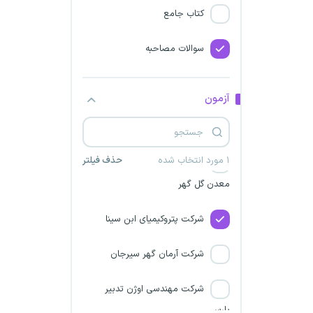
بانک رسالت
کتاب جامع
شرکت مس افق کرمان
سوالات مصاحبه
شرکت توسعه صنایع تابان انرژی
پاسارگاد
آزمون
گروه ملی صنعتی فولاد ایران
۱ مورد انتخاب شده
حذف فیلتر
شرکت نظم آوران صنعت و
معدن گل گهر
شرکت پتروکیمیای ابن سینا
شرکت آرمان گهر سیرجان
شرکت مهندسی اوژن تدبیر
پارس