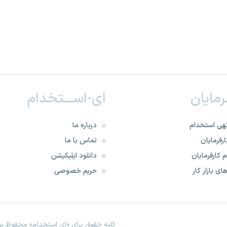
ـرمایان
ای-اســـتخدام
هی استخدام
درباره ما
رفرمایان
تماس با ما
 کارفرمایان
دانلود اپلیکیشن
ای بازار کار
حریم خصوصی
کلیه حقوق برای «ای استخدام» محفوظ بود