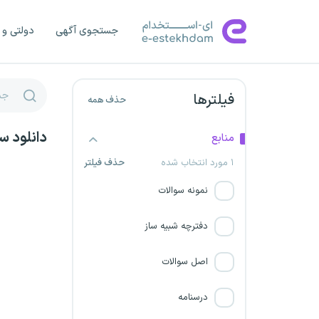
بانک دی
جستجوی آگهی
دولتی و 
شرکت سپهر آب غرب
بانک صنعت و معدن
فیلترها
حذف همه
شرکت سیمان سفید نی‌ریز
دانلود س
منابع
هتل خورشید هشتم
۱ مورد انتخاب شده
حذف فیلتر
نمونه سوالات
موسسه سپهر ساعی انتظام
زنجان
دفترچه شبیه ساز
شرکت مپنا
اصل سوالات
شرکت پویا نوین سبز
درسنامه