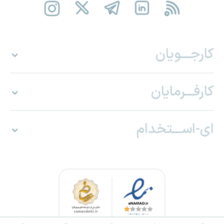
کارجـــویان
کارفـــرمایان
ای-اســـتخدام