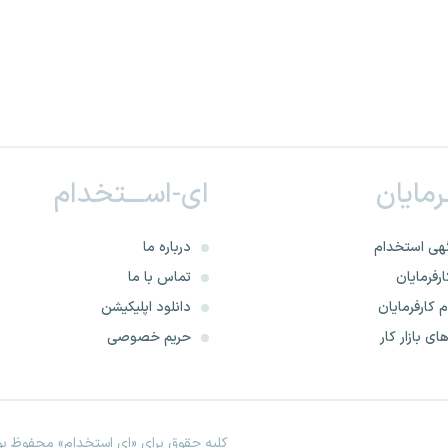
ـرمایان
ای-اســـتخدام
هی استخدام
درباره ما
رفرمایان
تماس با ما
 کارفرمایان
دانلود اپلیکیشن
ای بازار کار
حریم خصوصی
کلیه حقوق برای «ای استخدام» محفوظ بود