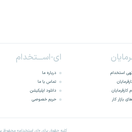
ـرمایان
ای-اســـتخدام
هی استخدام
درباره ما
رفرمایان
تماس با ما
 کارفرمایان
دانلود اپلیکیشن
ای بازار کار
حریم خصوصی
کلیه حقوق برای «ای استخدام» محفوظ بود