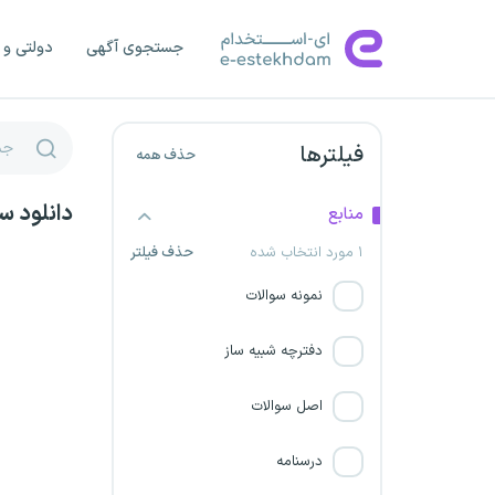
شرکت پتروشیمی میاندوآب
جستجوی آگهی
دولتی و 
سازمان اوقاف و امور خیریه
پتروشیمی ایلام
فیلترها
حذف همه
سازمان امور عشایر ایران
دانلود س
منابع
پتروشیمی کیمیای پارس
۱ مورد انتخاب شده
حذف فیلتر
خاورمیانه
نمونه سوالات
شرکت پالایش گاز بیدبلند خلیج
دفترچه شبیه ساز
فارس
اصل سوالات
شرکت پتروپالایش کنگان
درسنامه
شرکت پتروشیمی مهاباد