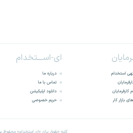
ـرمایان
ای-اســـتخدام
هی استخدام
درباره ما
رفرمایان
تماس با ما
 کارفرمایان
دانلود اپلیکیشن
ای بازار کار
حریم خصوصی
کلیه حقوق برای «ای استخدام» محفوظ بود