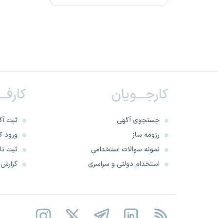
استخدام شرکت حدید پویا
توسن سمنگان
شرکت همیار گهرحدید سیرجان
دانشگاه علوم پزشکی تربت جام
کارجـــویان
کارفــ
شرکت ذوب آهن اصفهان
سازمان ملی استاندارد
جستجوی آگهی
ثبت آگ
رزومه ساز
ورود کا
پالایشگاه نفت ستاره خلیج
نمونه سوالات استخدامی
ثبت نام
فارس
استخدام دولتی و سراسری
گزارش‌ه
دانشگاه علوم پزشکی رفسنجان
شرکت ماهان صداقت هرمز