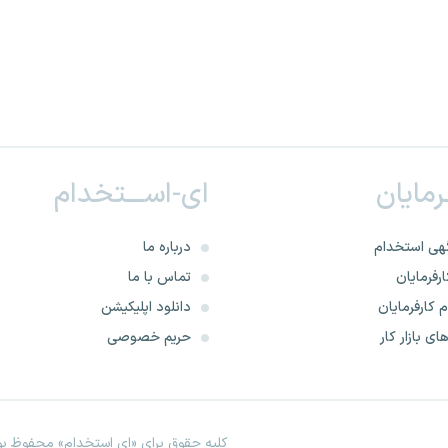
ـرمایان
ای-اســـتخدام
هی استخدام
درباره ما
رفرمایان
تماس با ما
 کارفرمایان
دانلود اپلیکیشن
ای بازار کار
حریم خصوصی
کلیه حقوق برای «ای استخدام» محفوظ بود