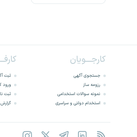
شرکت زغال سنگ البرز مرکزی
بانک گردشگری
مرکز جامع سرطان بیمارستان
برکت
کارجـــویان
کارفــ
شرکت آرامش سازان امین
شرکت صنایع شیر ایران
جستجوی آگهی
ثبت آگ
رزومه ساز
ورود کا
گروه صنعتی ایران خودرو
نمونه سوالات استخدامی
ثبت نام
استخدام دولتی و سراسری
گزارش‌ه
شرکت گهر خرم ماداکتو
شرکت حمل ونقل ریلی رجاء
شرکت دریای طلایی کیش