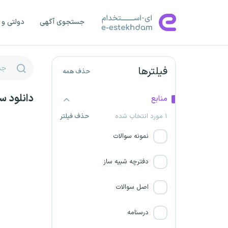
دیوان محاسبات کشور
جستجوی آگهی
دولتی و 
سازمان حسابرسی
شرکت صنایع پتروشیمی خلیج
فارس
فیلترها
حذف همه
وزارت علوم، تحقیقات و فناوری
دانلود س
منابع
۱ مورد انتخاب شده
حذف فیلتر
بنیاد شهید و امور ایثارگران
نمونه سوالات
بانک آینده
دفترچه شبیه ساز
بیمارستان فوق تخصصی پارس
زاهدان
اصل سوالات
سازمان دامپزشکی کشور
درسنامه