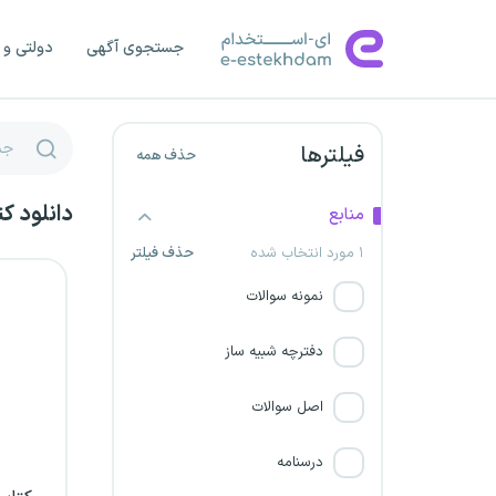
شرکت پتروشیمی میاندوآب
جستجوی آگهی
دولتی و 
سازمان اوقاف و امور خیریه
پتروشیمی ایلام
فیلترها
حذف همه
سازمان امور عشایر ایران
دانلود ک
منابع
پتروشیمی کیمیای پارس
۱ مورد انتخاب شده
حذف فیلتر
خاورمیانه
نمونه سوالات
شرکت پالایش گاز بیدبلند خلیج
دفترچه شبیه ساز
فارس
اصل سوالات
شرکت پتروپالایش کنگان
درسنامه
شرکت پتروشیمی مهاباد