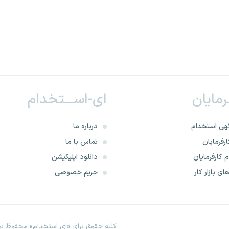
ـرمایان
ای-اســـتخدام
هی استخدام
درباره ما
رفرمایان
تماس با ما
 کارفرمایان
دانلود اپلیکیشن
ای بازار کار
حریم خصوصی
کلیه حقوق برای «ای استخدام» محفوظ بود