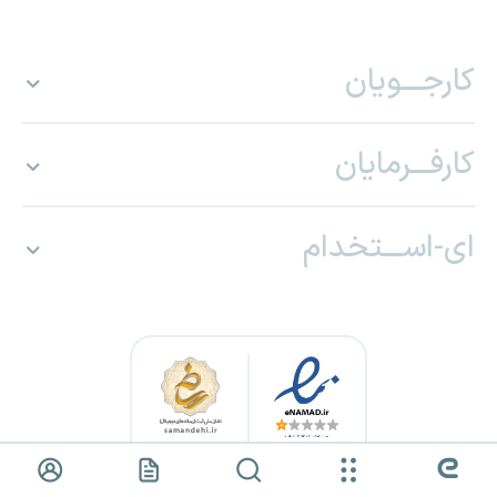
کارجـــویان
کارفـــرمایان
ای-اســـتخدام