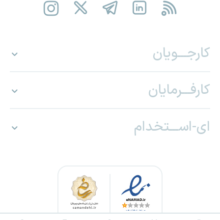
کارجـــویان
کارفـــرمایان
ای-اســـتخدام