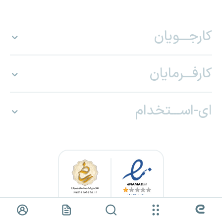
کارجـــویان
کارفـــرمایان
ای-اســـتخدام