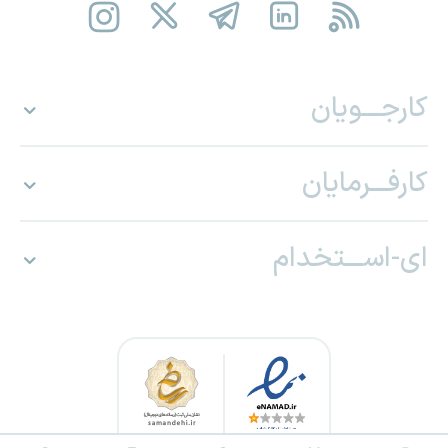
کارجـــویان
کارفـــرمایان
ای-اســـتخدام