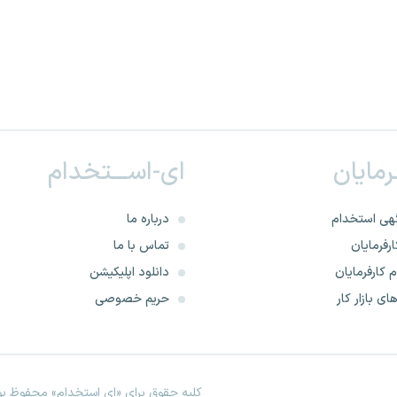
ـرمایان
ای-اســـتخدام
هی استخدام
درباره ما
رفرمایان
تماس با ما
 کارفرمایان
دانلود اپلیکیشن
ای بازار کار
حریم خصوصی
کلیه حقوق برای «ای استخدام» محفوظ بود