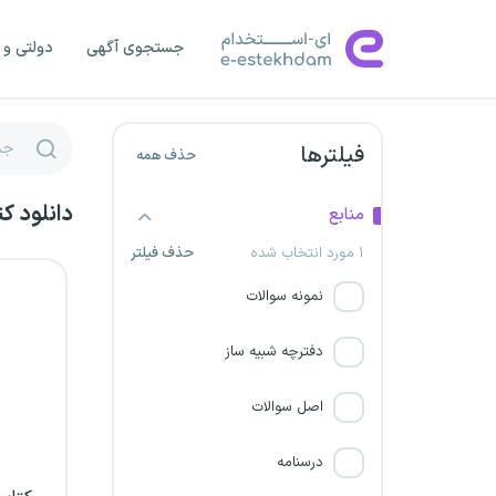
شرکت نیک آوای سپاهان
جستجوی آگهی
دولتی و 
شرکت توزیع برق استان
مازندران
فیلترها
حذف همه
شهرداری خراسان جنوبی
دانلود ک
منابع
شرکت توزیع برق خراسان
۱ مورد انتخاب شده
حذف فیلتر
رضوی
نمونه سوالات
شرکت برق منطقه‌ای گلستان
دفترچه شبیه ساز
شهرداری بوشهر
اصل سوالات
مجتمع صنعتی معدنی مس
درسنامه
سونگون آذربایجان