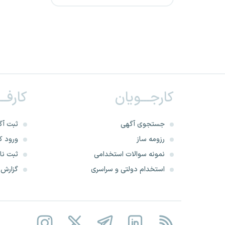
شهرداری البرز
کارگشای وحدت ایساتیس
شرکت سیمان صوفیان
کارجـــویان
کارفــ
شرکت برق استان قم
شهرداری هرمزگان
جستجوی آگهی
ثبت آگ
رزومه ساز
ورود کا
شرکت سهند راه ریل
نمونه سوالات استخدامی
ثبت نام
استخدام دولتی و سراسری
گزارش‌ه
شرکت توزیع نیروی برق خراسان
جنوبی
شهرداری لرستان