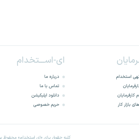
ـرمایان
ای-اســـتخدام
هی استخدام
درباره ما
رفرمایان
تماس با ما
 کارفرمایان
دانلود اپلیکیشن
ای بازار کار
حریم خصوصی
کلیه حقوق برای «ای استخدام» محفوظ بود