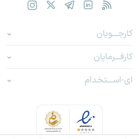
کارجـــویان
کارفـــرمایان
ای-اســـتخدام