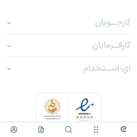
کارجـــویان
کارفـــرمایان
ای-اســـتخدام