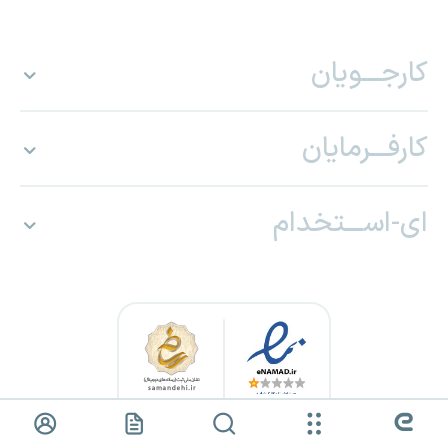
کارجـــویان
کارفـــرمایان
ای-اســـتخدام